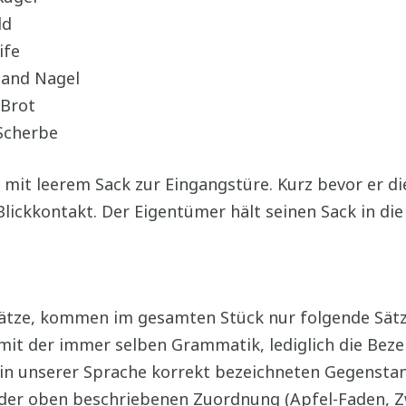
ld
ife
band Nagel
 Brot
Scherbe
r mit leerem Sack zur Eingangstüre. Kurz bevor er di
lickkontakt. Der Eigentümer hält seinen Sack in die
Sätze, kommen im gesamten Stück nur folgende Sätze 
w. mit der immer selben Grammatik, lediglich die Be
 in unserer Sprache korrekt bezeichneten Gegensta
uf der oben beschriebenen Zuordnung (Apfel-Faden, 