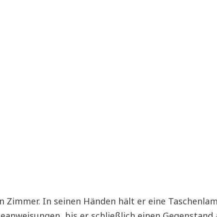
 ein Zimmer. In seinen Händen hält er eine Taschenl
anweisungen, bis er schließlich einen Gegenstand 