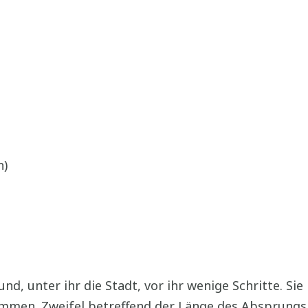
n)
, unter ihr die Stadt, vor ihr wenige Schritte. Sie 
ommen. Zweifel betreffend der Länge des Absprungs,