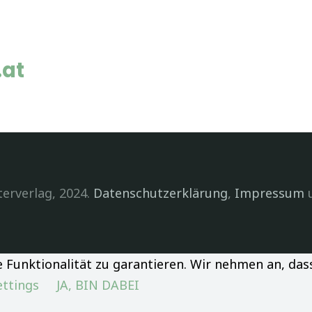
at​
erverlag, 2024.
Datenschutzerklärung
,
Impressum
unktionalität zu garantieren. Wir nehmen an, dass d
ettings
JA, BIN DABEI